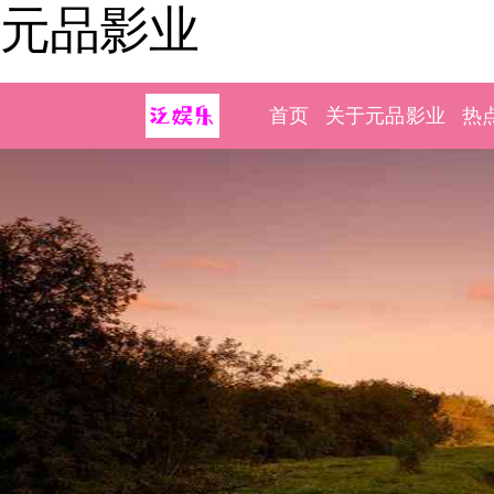
元品影业
首页
关于元品影业
热