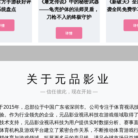
官方手游获好评
《屠龙传说》中的秘密武器
《新破天》全
系统盘点
——龟壳护体的法师灵盾，
袭全民免费学
刀枪不入的终极守护
详情
详
详情
关于元品影业
— 信任彼此，现在开始 —
于2015年，总部位于中国广东省深圳市。公司专注于体育视讯
验。作为行业领先的企业，元品影业视讯科技在游戏领域取得
技术支持，元品影业视讯科技为用户提供实时数据分析、赛事
体育机构及游戏平台建立了紧密合作关系，不断推动体育游戏
耕体育与游戏领域，拓展更多元的产品线，满足全球市场日益