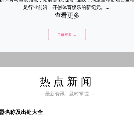
足行业前沿，开创体育娱乐的新纪元。....
查看更多
了解更多 →
热点新闻
— 最新资讯，及时掌握 —
武器名称及出处大全