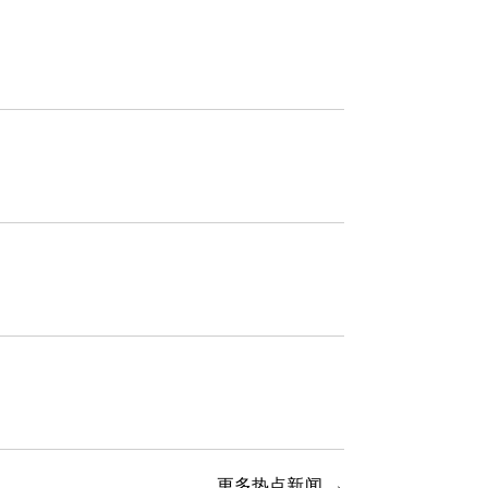
更多热点新闻 →